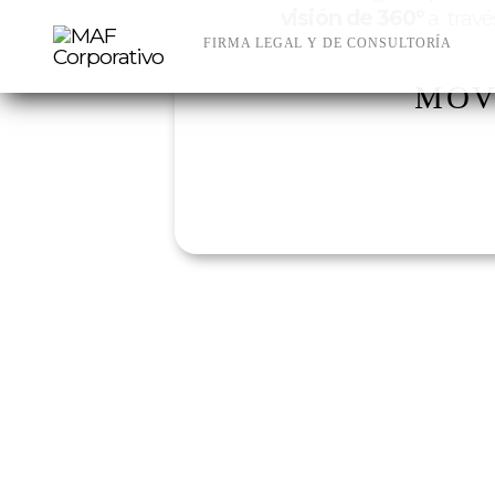
Skip
visión de 360°
a travé
to
FIRMA LEGAL Y DE CONSULTORÍA
content
MOV