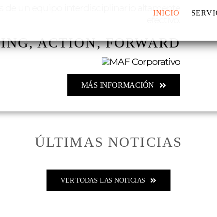
s de un equipo interdisciplinario altamente
INICIO
SERVI
efectivo.
ING, ACTION, FORWARD
MÁS INFORMACIÓN
ÚLTIMAS NOTICIAS
VER TODAS LAS NOTICIAS