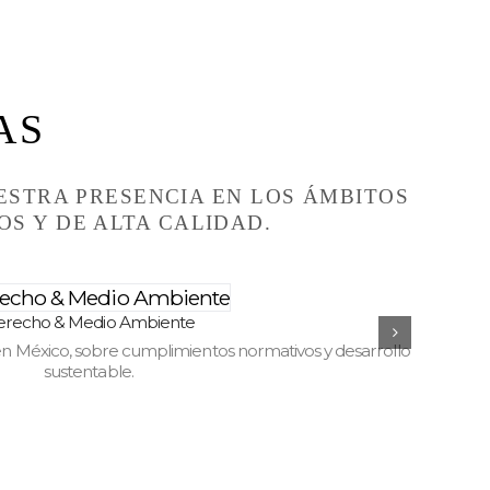
AS
ESTRA PRESENCIA EN LOS ÁMBITOS
S Y DE ALTA CALIDAD.
erecho & Medio Ambiente
n México, sobre cumplimientos normativos y desarrollo
Firma i
sustentable.