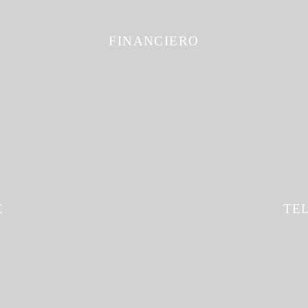
FINANCIERO
E
TE