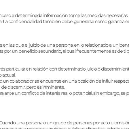
acceso a determinada información tome las medidas necesarias p
sa. La confidencialidad también debe generarse como garantía e
 en las que el juicio de una persona, en lo relacionado a un benefi
s por un beneficio secundario, el cual frecuentemente es de t
rés particular en relación con determinado juicio o discernimien
 actual.
o un colaborador se encuentra en una posición de influir respecto
 de discernir, pero es inminente.
ante un conflicto de interés real o potencial, sin embargo, se pod
. Cuando una persona o un grupo de personas por acto u omisión
o concedan a personas servidoras públicas, directivas, administr