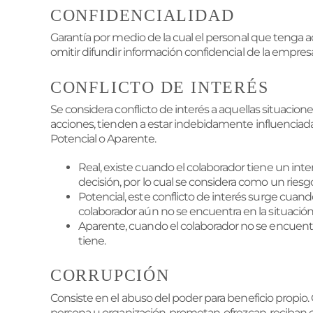
CONFIDENCIALIDAD
Garantía por medio de la cual el personal que tenga 
omitir difundir información confidencial de la empre
CONFLICTO DE INTERÉS
Se considera conflicto de interés a aquellas situaciones
acciones, tienden a estar indebidamente influenciada
Potencial o Aparente.
Real, existe cuando el colaborador tiene un inte
decisión, por lo cual se considera como un riesgo
Potencial, este conflicto de interés surge cuand
colaborador aún no se encuentra en la situación
Aparente, cuando el colaborador no se encuentra 
tiene.
CORRUPCIÓN
Consiste en el abuso del poder para beneficio propio
persona u organización, prometan, ofrezcan, reciban 