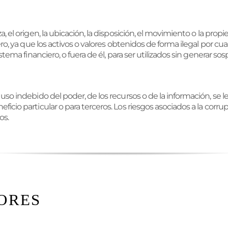
, el origen, la ubicación, la disposición, el movimiento o la prop
ero, ya que los activos o valores obtenidos de forma ilegal por c
stema financiero, o fuera de él, para ser utilizados sin generar so
uso indebido del poder, de los recursos o de la información, se l
icio particular o para terceros. Los riesgos asociados a la corru
os.
ORES