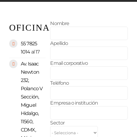
Nombre
OFICINA
Apellido
55 7825
1014
al 17
Email corporativo
Av. Isaac
Newton
232,
Teléfono
Polanco V
Sección,
Empresa o institución
Miguel
Hidalgo,
11560,
Sector
CDMX,