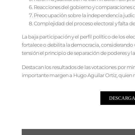
Reacciones del gobierno y comparaciones c
Preocupación sobre la independencia judicial
Complejidad del proceso electoral y falta d
La baja participación y el perfil político de los el
fortalece o debilita la democracia, considerand
tensión el principio de separación de poderes y la
Destacan los resultados de las votaciones por min
importante margen a Hugo Aguilar Ortiz, quien 
DESCARGA