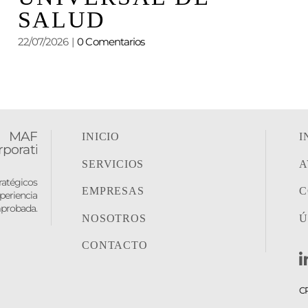
SALUD
22/07/2026
|
0 Comentarios
05
INICIO
I
SERVICIOS
A
tratégicos
EMPRESAS
C
periencia
probada.
NOSOTROS
Ú
CONTACTO
C