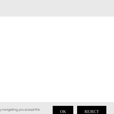
 by navigating, you accept the
OK
REJECT