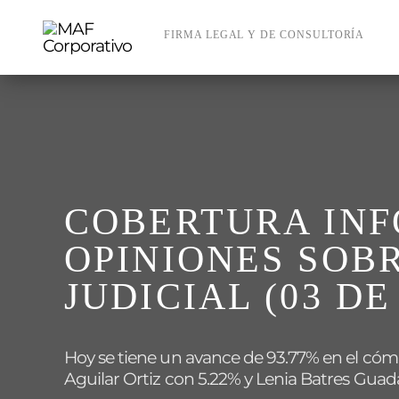
Skip
to
FIRMA LEGAL Y DE CONSULTORÍA
content
COBERTURA INF
OPINIONES SOB
JUDICIAL (03 DE
Hoy se tiene un avance de 93.77% en el cómp
Aguilar Ortiz con 5.22% y Lenia Batres Gua