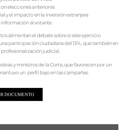
on elecciones anteriores
 y el impacto en la inversión extranjera
e información al votante
ectos alimentan el debate sobre si este ejercicio
o una participación ciudadana del 13%, que también en
 profesionalización judicial.
istras y ministros de la Corte, que favorecen por un
mantuvo un perfil bajo en las campañas.
R DOCUMENTO