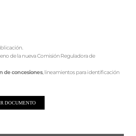
ublicación.
Pleno de la nueva Comisión Reguladora de
ón de concesiones
, lineamientos para identificación
R DOCUMENTO