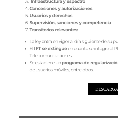
Infraestructura y espectro
Concesiones y autorizaciones
Usuarios y derechos
Supervisión, sanciones y competencia
Transitorios relevantes:
La ley entra en vigor al día siguiente de su p
El
IFT se extingue
en cuanto se integre el 
Telecomunicaciones.
Se establece un
programa de regularizaci
de usuarios móviles, entre otros.
DESCARGA