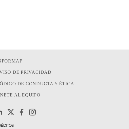
EMPRESAS QUE
FO
CONTRATAN CON EL
01/08/202
GOBIERNO
FEDERAL?
/08/2026
|
0 Comentarios
NFORMAF
VISO DE PRIVACIDAD
ÓDIGO DE CONDUCTA Y ÉTICA
NETE AL EQUIPO
RÉDITOS