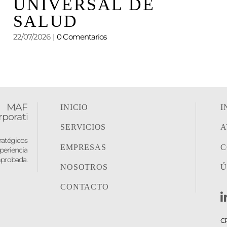
UNIVERSAL DE
SALUD
22/07/2026
|
0 Comentarios
05
INICIO
I
SERVICIOS
A
tratégicos
EMPRESAS
C
periencia
probada.
NOSOTROS
Ú
CONTACTO
C