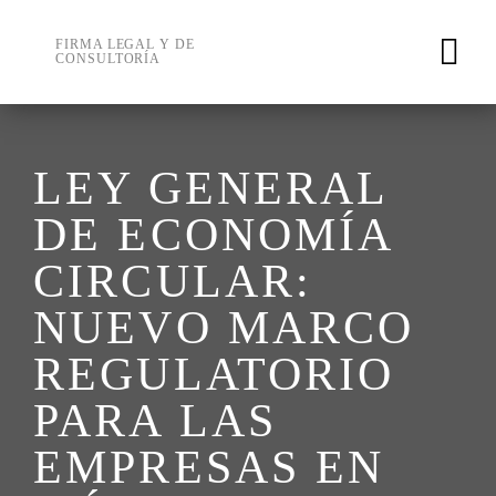
Skip
to
FIRMA LEGAL Y DE
CONSULTORÍA
content
LEY GENERAL
DE ECONOMÍA
CIRCULAR:
NUEVO MARCO
REGULATORIO
PARA LAS
EMPRESAS EN