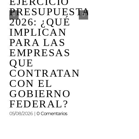
LEGISL
EJERCICIO
DEL
PRESUPUESTAL
PRÓXI
2026: ¿QUÉ
PERIOD
IMPLICAN
ORDINA
PARA LAS
COMIEN
EMPRESAS
TOMAR
QUE
FORMA
CONTRATAN
CON EL
01/08/2026
|
0 Comen
GOBIERNO
FEDERAL?
05/08/2026
|
0 Comentarios