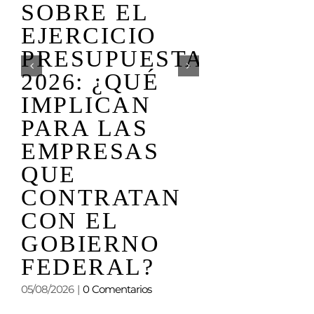
LA AG
SOBRE EL
LEGISL
EJERCICIO
DEL
PRESUPUESTAL
PRÓXI
2026: ¿QUÉ
PERIOD
IMPLICAN
ORDINA
PARA LAS
COMIEN
EMPRESAS
TOMAR
QUE
FORMA
CONTRATAN
CON EL
01/08/2026
|
0 Comen
GOBIERNO
FEDERAL?
05/08/2026
|
0 Comentarios