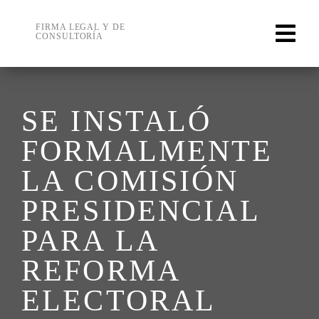
Skip
to
FIRMA LEGAL Y DE
CONSULTORÍA
content
SE INSTALÓ
FORMALMENTE
LA COMISIÓN
PRESIDENCIAL
PARA LA
REFORMA
ELECTORAL