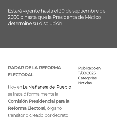
Estará vigente hasta el 30 de septiembre de
2030 o hasta que la Presidenta de México
determine su disolución
RADAR DE LA REFORMA
Publicado en:
11/08/2025
ELECTORAL
Categorías:
Noticias
Hoy en
La Mañanera del Pueblo
se instaló formalmente la
Comisión Presidencial para la
Reforma Electoral
, órgano
transitorio creado por decreto