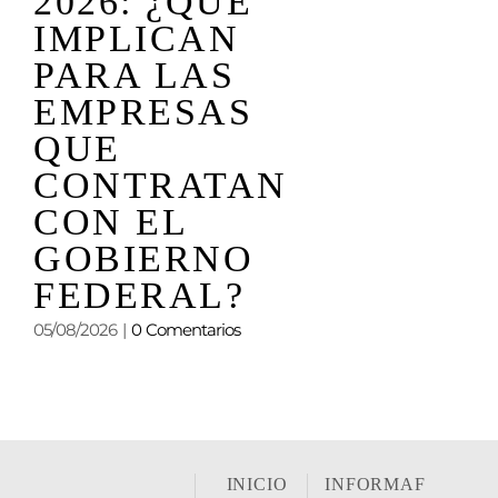
PRÓXI
2026: ¿QUÉ
PERIOD
IMPLICAN
ORDINA
PARA LAS
COMIEN
EMPRESAS
TOMAR
QUE
FORMA
CONTRATAN
CON EL
01/08/2026
|
0 Comen
GOBIERNO
FEDERAL?
05/08/2026
|
0 Comentarios
INICIO
INFORMAF