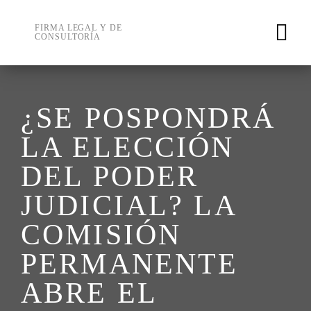
Skip
to
FIRMA LEGAL Y DE
CONSULTORÍA
content
¿SE POSPONDRÁ
LA ELECCIÓN
DEL PODER
JUDICIAL? LA
COMISIÓN
PERMANENTE
ABRE EL