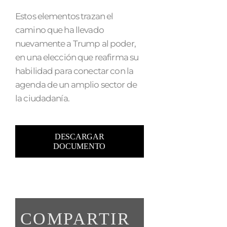
Estos elementos trazan el
camino que ha llevado
nuevamente a Trump al poder,
en una elección que reafirma su
habilidad para conectar con la
agenda de un amplio sector de
la ciudadanía.
DESCARGAR
DOCUMENTO
COMPARTIR