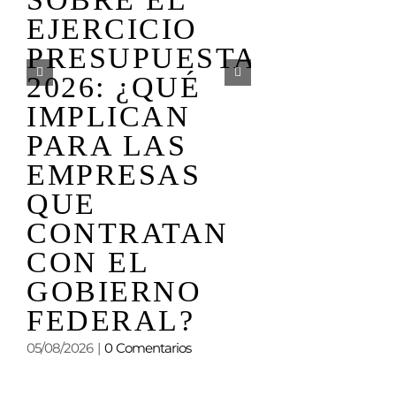
DEFINI
EJERCICIO
LEGISL
PRESUPUESTAL
QUE
2026: ¿QUÉ
COMIE
IMPLICAN
A PERF
PARA LAS
EL PRÓ
EMPRESAS
PERIOD
QUE
ORDINA
CONTRATAN
CON EL
18/07/2026
|
0 Coment
GOBIERNO
FEDERAL?
05/08/2026
|
0 Comentarios