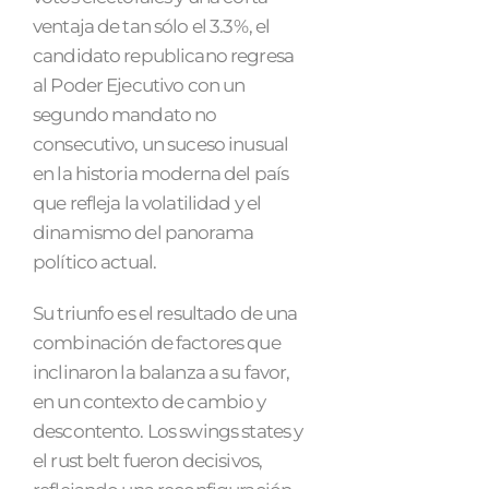
ventaja de tan sólo el 3.3%, el
candidato republicano regresa
al Poder Ejecutivo con un
segundo mandato no
consecutivo, un suceso inusual
en la historia moderna del país
que refleja la volatilidad y el
dinamismo del panorama
político actual.
Su triunfo es el resultado de una
combinación de factores que
inclinaron la balanza a su favor,
en un contexto de cambio y
descontento. Los swings states y
el rust belt fueron decisivos,