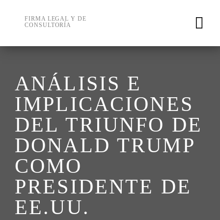
Skip
to
FIRMA LEGAL Y DE
CONSULTORÍA
content
ANÁLISIS E
IMPLICACIONES
DEL TRIUNFO DE
DONALD TRUMP
COMO
PRESIDENTE DE
EE.UU.