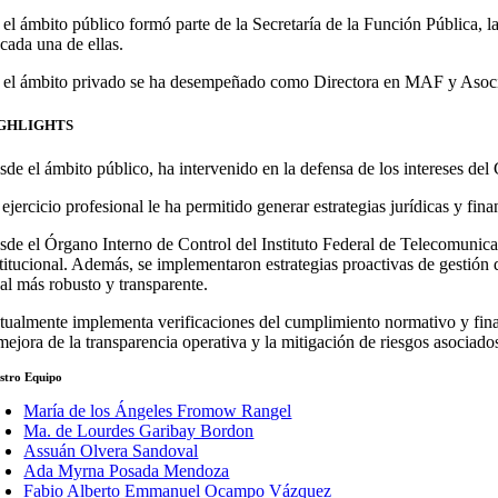
 el ámbito público formó parte de la Secretaría de la Función Pública,
 cada una de ellas.
 el ámbito privado se ha desempeñado como Directora en MAF y Asoc
GHLIGHTS
sde el ámbito público, ha intervenido en la defensa de los intereses de
ejercicio profesional le ha permitido generar estrategias jurídicas y fi
sde el Órgano Interno de Control del Instituto Federal de Telecomunica
stitucional. Además, se implementaron estrategias proactivas de gestión
gal más robusto y transparente.
tualmente implementa verificaciones del cumplimiento normativo y financ
mejora de la transparencia operativa y la mitigación de riesgos asociado
stro Equipo
María de los Ángeles Fromow Rangel
Ma. de Lourdes Garibay Bordon
Assuán Olvera Sandoval
Ada Myrna Posada Mendoza
Fabio Alberto Emmanuel Ocampo Vázquez