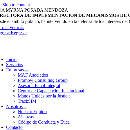
Skip to content
DA MYRNA POSADA MENDOZA
IRECTORA DE IMPLEMENTACIÓN DE MECANISMOS DE 
sde el ámbito público, ha intervenido en la defensa de los intereses de
r más
Ver más
gresar
Regresar
Inicio
Servicios
Empresas
MAF Asociados
Fromow Consulting Group
Asesoría Penal Integral
Centro de Capacitación Institucional
Manos Unidas por la Justicia
TrackSIM
Nosotros
Nuestro Equipo
Alianzas
Código de Conducta y Ética
Contacto